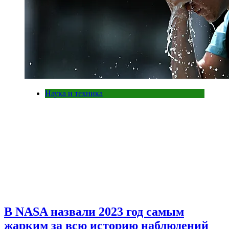
Наука и техника
В NASA назвали 2023 год самым
жарким за всю историю наблюдений