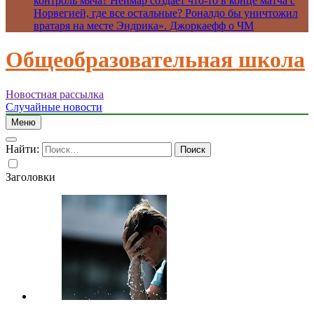
контроль мяча? Неймар создает что-то в конце матча с
Норвегией, где все остальные? Роналдо бы уничтожил
вратаря на месте Эндрика». Джоркаефф о ЧМ
Общеобразовательная школа
Новостная рассылка
Случайные новости
Меню
Найти:
Заголовки