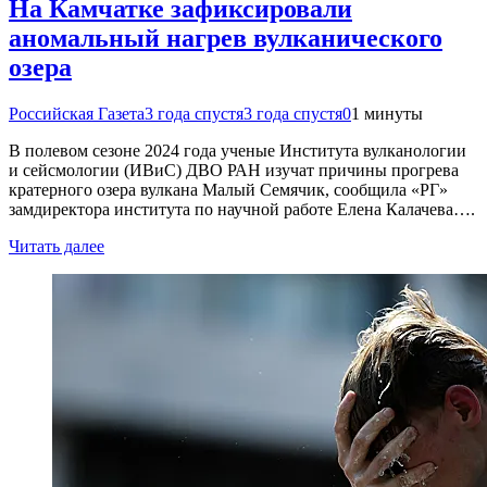
На Камчатке зафиксировали
аномальный нагрев вулканического
озера
Российская Газета
3 года спустя
3 года спустя
0
1 минуты
В полевом сезоне 2024 года ученые Института вулканологии
и сейсмологии (ИВиС) ДВО РАН изучат причины прогрева
кратерного озера вулкана Малый Семячик, сообщила «РГ»
замдиректора института по научной работе Елена Калачева….
Читать далее