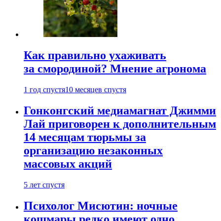
Как правильно ухаживать
за смородиной? Мнение агронома
1 год спустя
10 месяцев спустя
Гонконгский медиамагнат Джимми
Лай приговорен к дополнительным
14 месяцам тюрьмы за
организацию незаконных
массовых акций
5 лет спустя
Психолог Мисютин: ночные
кошмары редко имеют одно