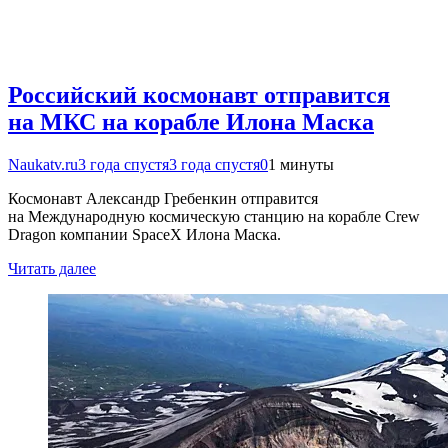
Российский космонавт отправится
на МКС на корабле Илона Маска
Naukatv.ru
3 года спустя
3 года спустя
0
1 минуты
Космонавт Александр Гребенкин отправится
на Международную космическую станцию на корабле Crew
Dragon компании SpaceX Илона Маска.
Читать далее