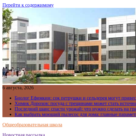
Перейти к содержимому
6 августа, 2026
Биолог Ефимкин: сок петрушки и сельдерея могут приве
Химик Дорохов: посуда с трещинами может стать источн
Последний шанс спасти урожай: что нужно сделать на гря
Как выбрать моющий пылесос для дома: главные парамет
Общеобразовательная школа
Новостная рассылка