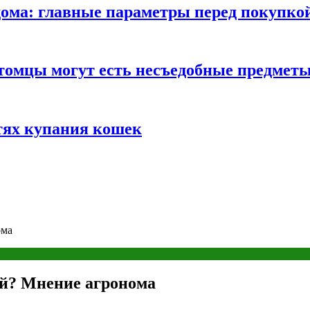
ома: главные параметры перед покупко
томцы могут есть несъедобные предмет
тях купания кошек
ома
ой? Мнение агронома