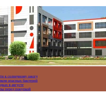
сти к солнечному ожогу
иком опасных бактерий
дках в августе
ры перед покупкой