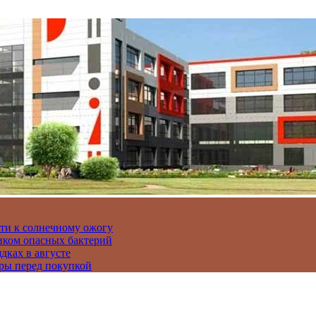
сти к солнечному ожогу
иком опасных бактерий
дках в августе
ры перед покупкой