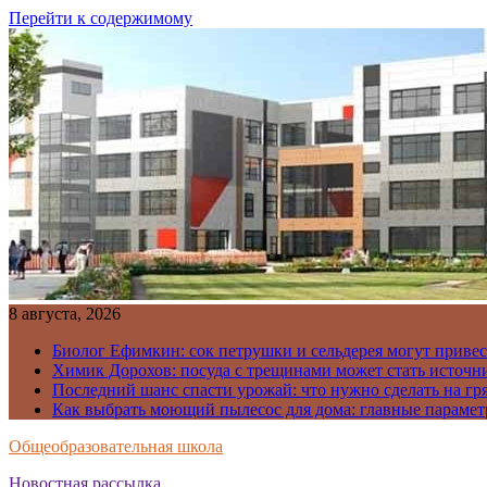
Перейти к содержимому
8 августа, 2026
Биолог Ефимкин: сок петрушки и сельдерея могут приве
Химик Дорохов: посуда с трещинами может стать источн
Последний шанс спасти урожай: что нужно сделать на гря
Как выбрать моющий пылесос для дома: главные парамет
Общеобразовательная школа
Новостная рассылка