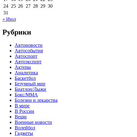
24
25
26
27
28
29
30
31
« Июл
Рубрики
Автоновости
Автособытия
Автоспорт
Автоэксперт
Актеры
Аналитика
Баскетбол
Безумный мир
Биатлон/Лыжи
Бокс/MMA
Болезни и лекарства
В мире
В России
Вещи
Военные новости
Волейбол
Гаджеты