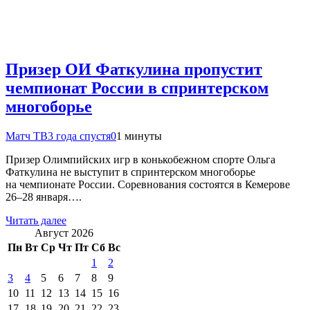
Призер ОИ Фаткулина пропустит
чемпионат России в спринтерском
многоборье
Матч ТВ
3 года спустя
0
1 минуты
Призер Олимпийских игр в конькобежном спорте Ольга
Фаткулина не выступит в спринтерском многоборье
на чемпионате России. Соревнования состоятся в Кемерове
26–28 января….
Читать далее
Август 2026
Пн
Вт
Ср
Чт
Пт
Сб
Вс
1
2
3
4
5
6
7
8
9
10
11
12
13
14
15
16
17
18
19
20
21
22
23