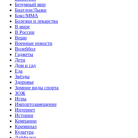
Безумный мир
Биатлон/Лыжи
Бокс/MMA
Болезни и лекарства
В мире
В России
Вещи
Военные новости
Волейбол
Гаджеты
Дети
Дом и сад
Еда
Звёзды
Здоровье
Зимние виды спорта
ЗОЖ
Игры
Импортозамещение
Интернет
Истории
Компании
Криминал
Культура
Лайфхаки