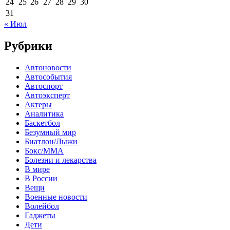
24
25
26
27
28
29
30
31
« Июл
Рубрики
Автоновости
Автособытия
Автоспорт
Автоэксперт
Актеры
Аналитика
Баскетбол
Безумный мир
Биатлон/Лыжи
Бокс/MMA
Болезни и лекарства
В мире
В России
Вещи
Военные новости
Волейбол
Гаджеты
Дети