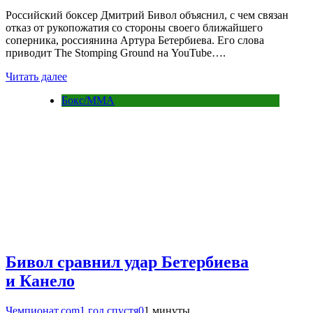
Российский боксер Дмитрий Бивол объяснил, с чем связан
отказ от рукопожатия со стороны своего ближайшего
соперника, россиянина Артура Бетербиева. Его слова
приводит The Stomping Ground на YouTube….
Читать далее
Бокс/MMA
Бивол сравнил удар Бетербиева
и Канело
Чемпионат.com
1 год спустя
0
1 минуты