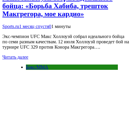
бойца: «Борьба Хабиба, трешток
Макгрегора, мое кардио»
Sports.ru
1 месяц спустя
0
1 минуты
Экс-чемпион UFC Макс Холлоуэй собрал идеального бойца
по семи разным качествам. 12 июля Холлоуэй проведет бой на
турнире UFC 329 против Конора Макгрегора….
Читать далее
Бокс/MMA