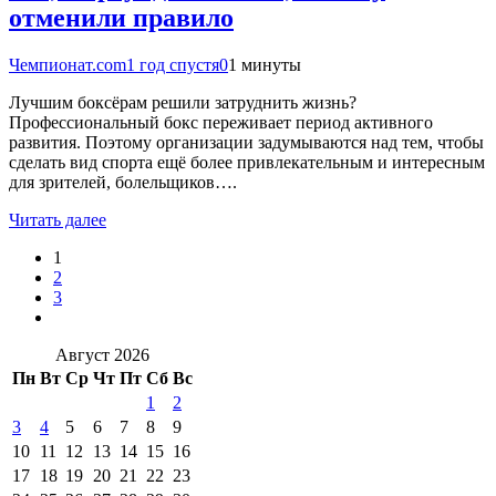
отменили правило
Чемпионат.com
1 год спустя
0
1 минуты
Лучшим боксёрам решили затруднить жизнь?
Профессиональный бокс переживает период активного
развития. Поэтому организации задумываются над тем, чтобы
сделать вид спорта ещё более привлекательным и интересным
для зрителей, болельщиков….
Читать далее
1
2
3
Август 2026
Пн
Вт
Ср
Чт
Пт
Сб
Вс
1
2
3
4
5
6
7
8
9
10
11
12
13
14
15
16
17
18
19
20
21
22
23