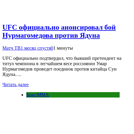
UFC официально анонсировал бой
Нурмагомедова против Ядуна
Матч ТВ
1 месяц спустя
0
1 минуты
UFC официально подтвердил, что бывший претендент на
титул чемпиона в легчайшем весе россиянин Умар
Нурмагомедов проведет поединок против китайца Сун
Ядуна….
Читать далее
Бокс/MMA