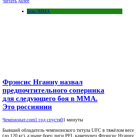
Читать далее
Бокс/MMA
Фрэнсис Нганну назвал
предпочтительного соперника
для следующего боя в ММА.
Это россиянин
Чемпионат.com
1 год спустя
0
1 минуты
Бывший обладатель чемпионского титула UFC в тяжёлом весе
(до 120 кг), а ныне боец лиги PFL камерунец Фрэнсис Нганну