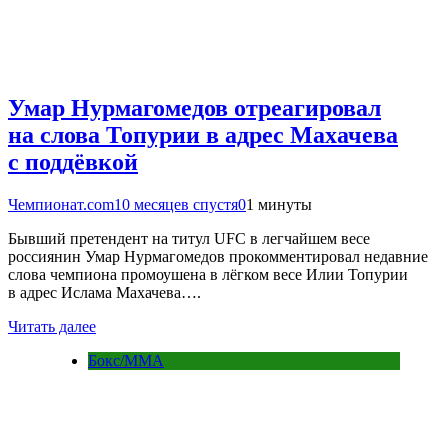
Умар Нурмагомедов отреагировал
на слова Топурии в адрес Махачева
с поддёвкой
Чемпионат.com
10 месяцев спустя
0
1 минуты
Бывший претендент на титул UFC в легчайшем весе
россиянин Умар Нурмагомедов прокомментировал недавние
слова чемпиона промоушена в лёгком весе Илии Топурии
в адрес Ислама Махачева….
Читать далее
Бокс/MMA