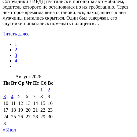
Сотрудники ГИБДД пустились в погоню за автомобилем,
водитель которого не остановился по их требованию. Через
некоторое время машина остановилась, находящиеся в ней
мужчины пытались скрыться. Один был задержан, его
спутники попытались помешать полицейск…
Читать далее
1
2
3
4
Август 2026
Пн
Вт
Ср
Чт
Пт
Сб
Вс
1
2
3
4
5
6
7
8
9
10
11
12
13
14
15
16
17
18
19
20
21
22
23
24
25
26
27
28
29
30
31
« Июл