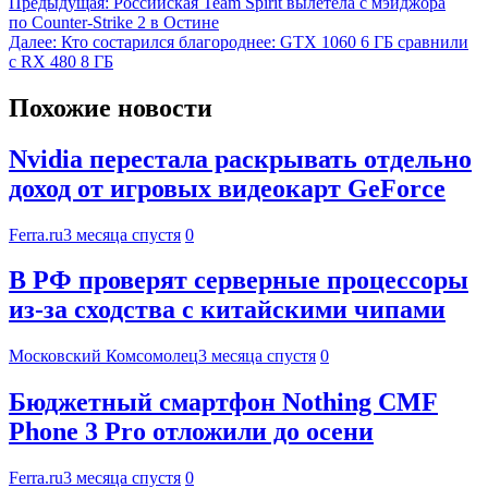
Предыдущая:
Российская Team Spirit вылетела с мэйджора
по Counter-Strike 2 в Остине
Далее:
Кто состарился благороднее: GTX 1060 6 ГБ сравнили
с RX 480 8 ГБ
Похожие новости
Nvidia перестала раскрывать отдельно
доход от игровых видеокарт GeForce
Ferra.ru
3 месяца спустя
0
В РФ проверят серверные процессоры
из-за сходства с китайскими чипами
Московский Комсомолец
3 месяца спустя
0
Бюджетный смартфон Nothing CMF
Phone 3 Pro отложили до осени
Ferra.ru
3 месяца спустя
0