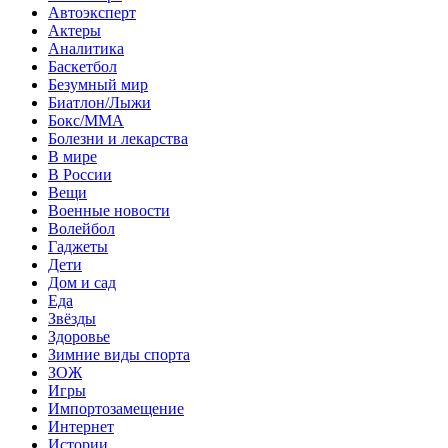
Автоэксперт
Актеры
Аналитика
Баскетбол
Безумный мир
Биатлон/Лыжи
Бокс/MMA
Болезни и лекарства
В мире
В России
Вещи
Военные новости
Волейбол
Гаджеты
Дети
Дом и сад
Еда
Звёзды
Здоровье
Зимние виды спорта
ЗОЖ
Игры
Импортозамещение
Интернет
Истории