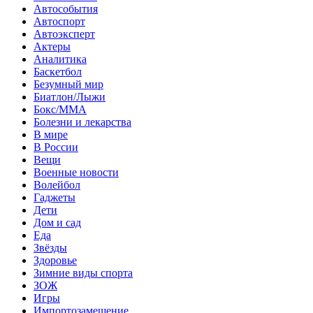
Автособытия
Автоспорт
Автоэксперт
Актеры
Аналитика
Баскетбол
Безумный мир
Биатлон/Лыжи
Бокс/MMA
Болезни и лекарства
В мире
В России
Вещи
Военные новости
Волейбол
Гаджеты
Дети
Дом и сад
Еда
Звёзды
Здоровье
Зимние виды спорта
ЗОЖ
Игры
Импортозамещение