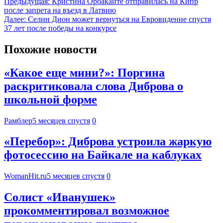
Предыдущая:
Кристина Орбакайте отправилась на Кипр
после запрета на въезд в Латвию
Далее:
Селин Дион может вернуться на Евровидение спустя
37 лет после победы на конкурсе
Похожие новости
«Какое еще мини?»: Поргина
раскритиковала слова Диброва о
школьной форме
Рамблер
5 месяцев спустя
0
«Перебор»: Диброва устроила жаркую
фотосессию на Байкале на каблуках
WomanHit.ru
5 месяцев спустя
0
Солист «Иванушек»
прокомментировал возможное