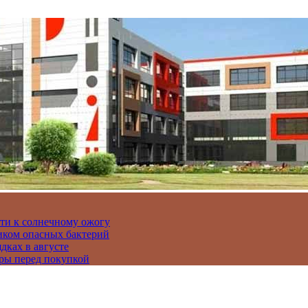
сти к солнечному ожогу
иком опасных бактерий
дках в августе
ры перед покупкой