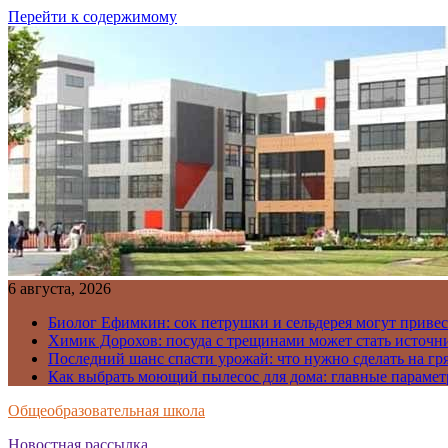
Перейти к содержимому
6 августа, 2026
Биолог Ефимкин: сок петрушки и сельдерея могут приве
Химик Дорохов: посуда с трещинами может стать источн
Последний шанс спасти урожай: что нужно сделать на гря
Как выбрать моющий пылесос для дома: главные парамет
Общеобразовательная школа
Новостная рассылка