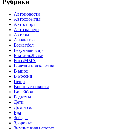
Рубрики
Автоновости
Автособытия
Автоспорт
Автоэксперт
Актеры
Аналитика
Баскетбол
Безумный мир
Биатлон/Лыжи
Бокс/MMA
Болезни и лекарства
В мире
В России
Вещи
Военные новости
Волейбол
Гаджеты
Дети
Дом и сад
Еда
Звёзды
Здоровье
Зимние виды спорта