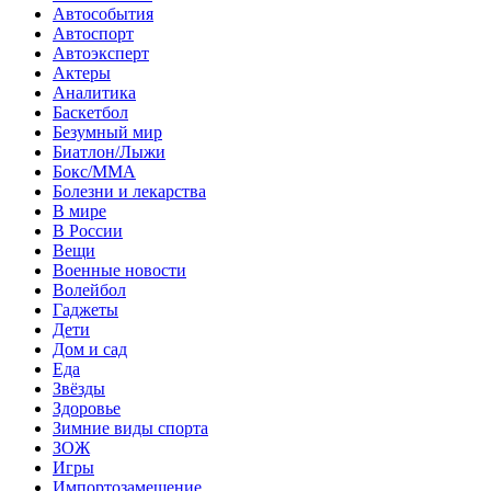
Автособытия
Автоспорт
Автоэксперт
Актеры
Аналитика
Баскетбол
Безумный мир
Биатлон/Лыжи
Бокс/MMA
Болезни и лекарства
В мире
В России
Вещи
Военные новости
Волейбол
Гаджеты
Дети
Дом и сад
Еда
Звёзды
Здоровье
Зимние виды спорта
ЗОЖ
Игры
Импортозамещение