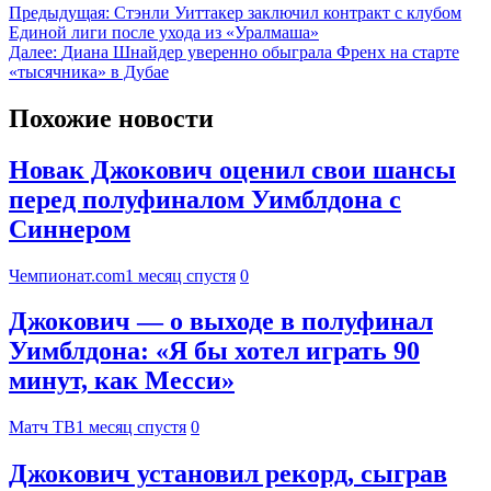
Предыдущая:
Стэнли Уиттакер заключил контракт с клубом
Единой лиги после ухода из «Уралмаша»
Далее:
Диана Шнайдер уверенно обыграла Френх на старте
«тысячника» в Дубае
Похожие новости
Новак Джокович оценил свои шансы
перед полуфиналом Уимблдона с
Синнером
Чемпионат.com
1 месяц спустя
0
Джокович — о выходе в полуфинал
Уимблдона: «Я бы хотел играть 90
минут, как Месси»
Матч ТВ
1 месяц спустя
0
Джокович установил рекорд, сыграв