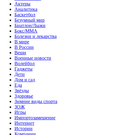
Актеры
Аналитика
Баскетбол
Безумный мир
Биатлон/Лыжи
Бокс/MMA
Болезни и лекарства
В мире
В России
Вещи
Военные новости
Волейбол
Гаджеты
Дети
Дом и сад
Еда
Звёзды
Здоровье
Зимние виды спорта
ЗОЖ
Игры
Импортозамещение
Интернет
Истории
Компании