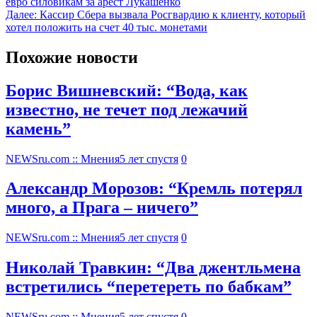
евро силовикам за арест Лукашенко
Далее:
Кассир Сбера вызвала Росгвардию к клиенту, который
хотел положить на счет 40 тыс. монетами
Похожие новости
Борис Вишневский: “Вода, как
известно, не течет под лежачий
камень”
NEWSru.com :: Мнения
5 лет спустя
0
Александр Морозов: “Кремль потерял
много, а Прага – ничего”
NEWSru.com :: Мнения
5 лет спустя
0
Николай Травкин: “Два джентльмена
встретились “перетереть по бабкам”
NEWSru.com :: Мнения
5 лет спустя
0