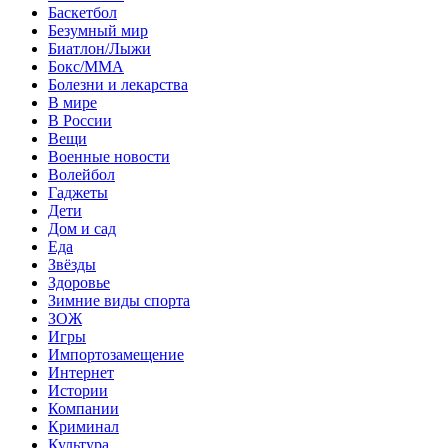
Баскетбол
Безумный мир
Биатлон/Лыжи
Бокс/MMA
Болезни и лекарства
В мире
В России
Вещи
Военные новости
Волейбол
Гаджеты
Дети
Дом и сад
Еда
Звёзды
Здоровье
Зимние виды спорта
ЗОЖ
Игры
Импортозамещение
Интернет
Истории
Компании
Криминал
Культура