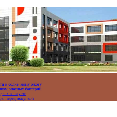
сти к солнечному ожогу
иком опасных бактерий
дках в августе
ры перед покупкой