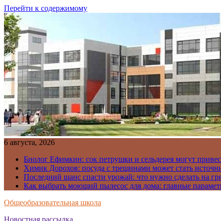
Перейти к содержимому
6 августа, 2026
Биолог Ефимкин: сок петрушки и сельдерея могут приве
Химик Дорохов: посуда с трещинами может стать источн
Последний шанс спасти урожай: что нужно сделать на гря
Как выбрать моющий пылесос для дома: главные парамет
Общеобразовательная школа
Новостная рассылка