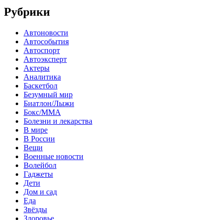
Рубрики
Автоновости
Автособытия
Автоспорт
Автоэксперт
Актеры
Аналитика
Баскетбол
Безумный мир
Биатлон/Лыжи
Бокс/MMA
Болезни и лекарства
В мире
В России
Вещи
Военные новости
Волейбол
Гаджеты
Дети
Дом и сад
Еда
Звёзды
Здоровье