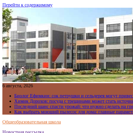
Перейти к содержимому
6 августа, 2026
Биолог Ефимкин: сок петрушки и сельдерея могут приве
Химик Дорохов: посуда с трещинами может стать источн
Последний шанс спасти урожай: что нужно сделать на гря
Как выбрать моющий пылесос для дома: главные парамет
Общеобразовательная школа
Новостная рассылка