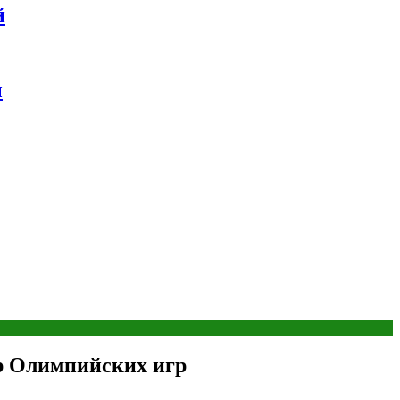
й
ы
р Олимпийских игр