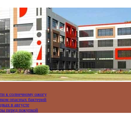
сти к солнечному ожогу
иком опасных бактерий
дках в августе
ры перед покупкой