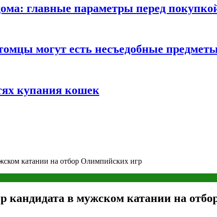
ома: главные параметры перед покупко
томцы могут есть несъедобные предмет
тях купания кошек
жском катании на отбор Олимпийских игр
р кандидата в мужском катании на отбо