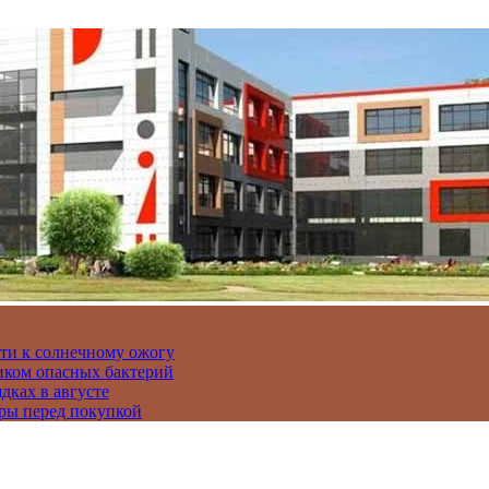
сти к солнечному ожогу
иком опасных бактерий
дках в августе
ры перед покупкой