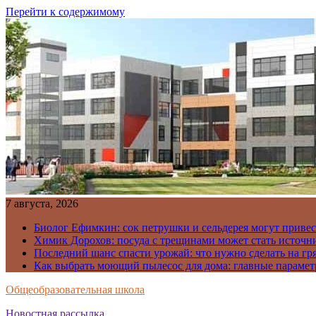
Перейти к содержимому
7 августа, 2026
Биолог Ефимкин: сок петрушки и сельдерея могут приве
Химик Дорохов: посуда с трещинами может стать источн
Последний шанс спасти урожай: что нужно сделать на гря
Как выбрать моющий пылесос для дома: главные парамет
Общеобразовательная школа
Новостная рассылка