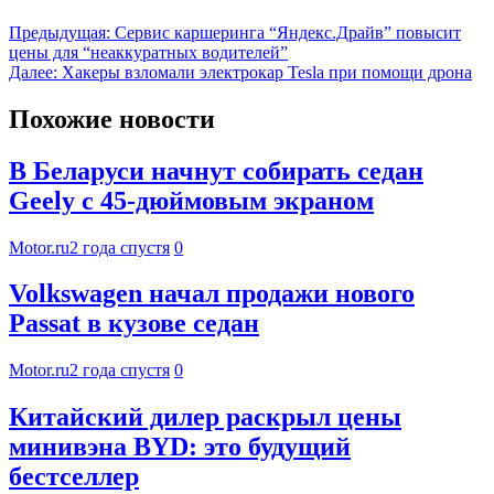
Предыдущая:
Сервис каршеринга “Яндекс.Драйв” повысит
цены для “неаккуратных водителей”
Далее:
Хакеры взломали электрокар Tesla при помощи дрона
Похожие новости
В Беларуси начнут собирать седан
Geely с 45-дюймовым экраном
Motor.ru
2 года спустя
0
Volkswagen начал продажи нового
Passat в кузове седан
Motor.ru
2 года спустя
0
Китайский дилер раскрыл цены
минивэна BYD: это будущий
бестселлер