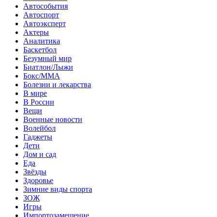
Автособытия
Автоспорт
Автоэксперт
Актеры
Аналитика
Баскетбол
Безумный мир
Биатлон/Лыжи
Бокс/MMA
Болезни и лекарства
В мире
В России
Вещи
Военные новости
Волейбол
Гаджеты
Дети
Дом и сад
Еда
Звёзды
Здоровье
Зимние виды спорта
ЗОЖ
Игры
Импортозамещение