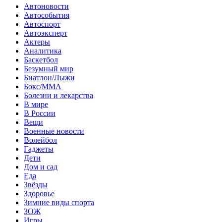
Автоновости
Автособытия
Автоспорт
Автоэксперт
Актеры
Аналитика
Баскетбол
Безумный мир
Биатлон/Лыжи
Бокс/MMA
Болезни и лекарства
В мире
В России
Вещи
Военные новости
Волейбол
Гаджеты
Дети
Дом и сад
Еда
Звёзды
Здоровье
Зимние виды спорта
ЗОЖ
Игры