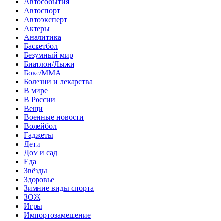
Автособытия
Автоспорт
Автоэксперт
Актеры
Аналитика
Баскетбол
Безумный мир
Биатлон/Лыжи
Бокс/MMA
Болезни и лекарства
В мире
В России
Вещи
Военные новости
Волейбол
Гаджеты
Дети
Дом и сад
Еда
Звёзды
Здоровье
Зимние виды спорта
ЗОЖ
Игры
Импортозамещение