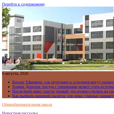
Перейти к содержимому
6 августа, 2026
Биолог Ефимкин: сок петрушки и сельдерея могут приве
Химик Дорохов: посуда с трещинами может стать источн
Последний шанс спасти урожай: что нужно сделать на гря
Как выбрать моющий пылесос для дома: главные парамет
Общеобразовательная школа
Новостная рассылка