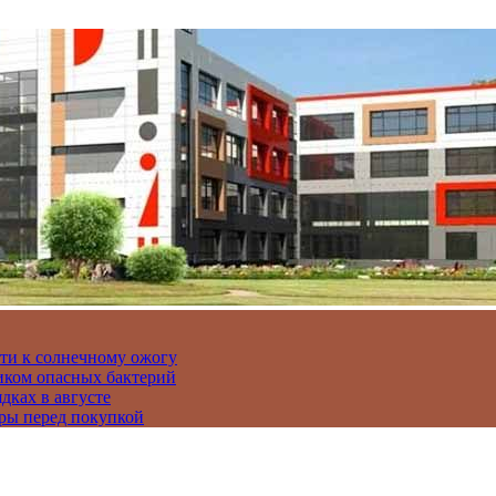
сти к солнечному ожогу
иком опасных бактерий
дках в августе
ры перед покупкой