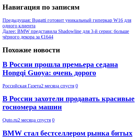
Навигация по записям
Предыдущая:
Bugatti готовит уникальный гиперкар W16 для
одного клиента
Далее:
BMW представила Shadowline для 3-й серии: больше
чёрного декора за €1644
Похожие новости
В России прошла премьера седана
Hongqi Guoya: очень дорого
Российская Газета
2 месяца спустя
0
В России захотели продавать красивые
госномера машин
Quto.ru
2 месяца спустя
0
BMW стал бестселлером рынка битых