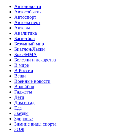
Автоновости
Автособытия
Автоспорт
Автоэксперт
Актеры
Аналитика
Баскетбол
Безумный мир
Биатлон/Лыжи
Бокс/MMA
Болезни и лекарства
В мире
В России
Вещи
Военные новости
Волейбол
Гаджеты
Дети
Дом и сад
Еда
Звёзды
Здоровье
Зимние виды спорта
ЗОЖ