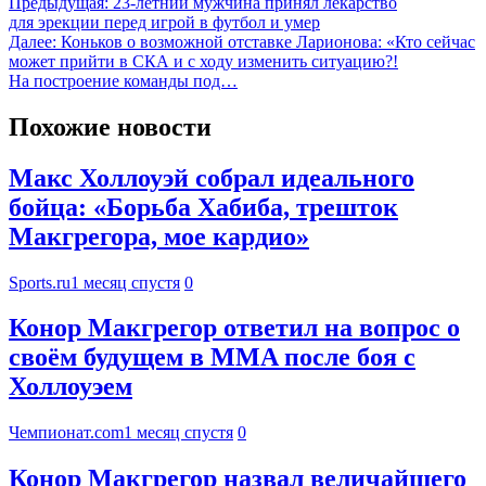
Предыдущая:
23-летний мужчина принял лекарство
для эрекции перед игрой в футбол и умер
Далее:
Коньков о возможной отставке Ларионова: «Кто сейчас
может прийти в СКА и с ходу изменить ситуацию?!
На построение команды под…
Похожие новости
Макс Холлоуэй собрал идеального
бойца: «Борьба Хабиба, трешток
Макгрегора, мое кардио»
Sports.ru
1 месяц спустя
0
Конор Макгрегор ответил на вопрос о
своём будущем в MMA после боя с
Холлоуэем
Чемпионат.com
1 месяц спустя
0
Конор Макгрегор назвал величайшего