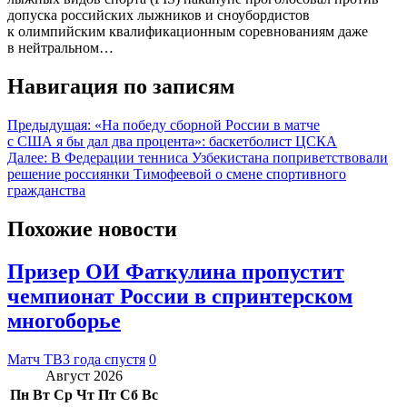
допуска российских лыжников и сноубордистов
к олимпийским квалификационным соревнованиям даже
в нейтральном…
Навигация по записям
Предыдущая:
«На победу сборной России в матче
с США я бы дал два процента»: баскетболист ЦСКА
Далее:
В Федерации тенниса Узбекистана поприветствовали
решение россиянки Тимофеевой о смене спортивного
гражданства
Похожие новости
Призер ОИ Фаткулина пропустит
чемпионат России в спринтерском
многоборье
Матч ТВ
3 года спустя
0
Август 2026
Пн
Вт
Ср
Чт
Пт
Сб
Вс