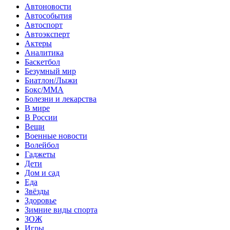
Автоновости
Автособытия
Автоспорт
Автоэксперт
Актеры
Аналитика
Баскетбол
Безумный мир
Биатлон/Лыжи
Бокс/MMA
Болезни и лекарства
В мире
В России
Вещи
Военные новости
Волейбол
Гаджеты
Дети
Дом и сад
Еда
Звёзды
Здоровье
Зимние виды спорта
ЗОЖ
Игры