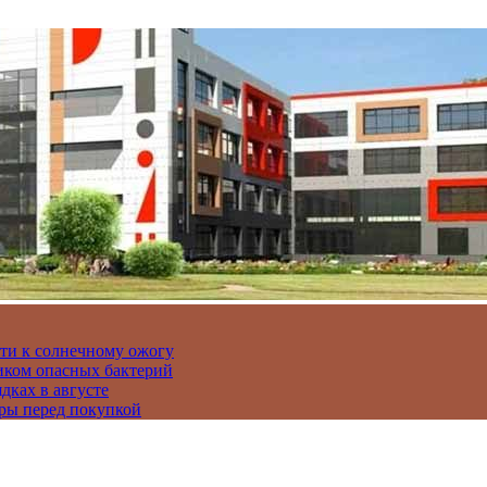
сти к солнечному ожогу
иком опасных бактерий
дках в августе
ры перед покупкой