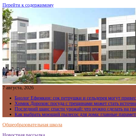
Перейти к содержимому
7 августа, 2026
Биолог Ефимкин: сок петрушки и сельдерея могут приве
Химик Дорохов: посуда с трещинами может стать источн
Последний шанс спасти урожай: что нужно сделать на гря
Как выбрать моющий пылесос для дома: главные парамет
Общеобразовательная школа
Новостная рассылка