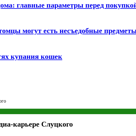
ома: главные параметры перед покупко
томцы могут есть несъедобные предмет
тях купания кошек
ого
едиа-карьере Слуцкого