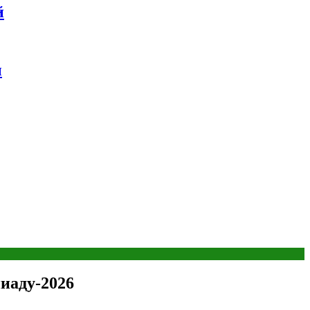
й
ы
иаду-2026