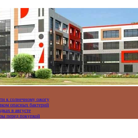
сти к солнечному ожогу
иком опасных бактерий
дках в августе
ры перед покупкой