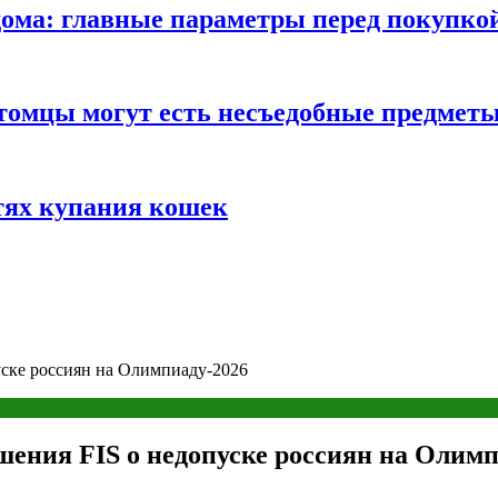
ома: главные параметры перед покупко
томцы могут есть несъедобные предмет
тях купания кошек
уске россиян на Олимпиаду-2026
шения FIS о недопуске россиян на Олимп