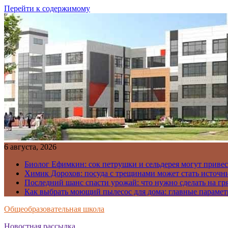
Перейти к содержимому
6 августа, 2026
Биолог Ефимкин: сок петрушки и сельдерея могут приве
Химик Дорохов: посуда с трещинами может стать источн
Последний шанс спасти урожай: что нужно сделать на гря
Как выбрать моющий пылесос для дома: главные парамет
Общеобразовательная школа
Новостная рассылка