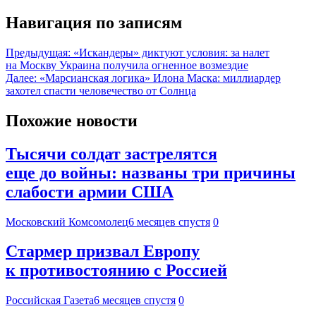
Навигация по записям
Предыдущая:
«Искандеры» диктуют условия: за налет
на Москву Украина получила огненное возмездие
Далее:
«Марсианская логика» Илона Маска: миллиардер
захотел спасти человечество от Солнца
Похожие новости
Тысячи солдат застрелятся
еще до войны: названы три причины
слабости армии США
Московский Комсомолец
6 месяцев спустя
0
Стармер призвал Европу
к противостоянию с Россией
Российская Газета
6 месяцев спустя
0