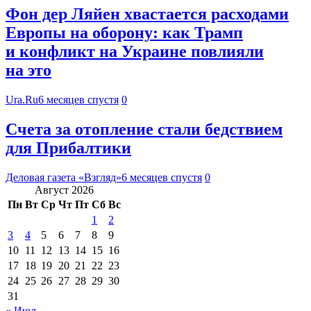
Фон дер Ляйен хвастается расходами
Европы на оборону: как Трамп
и конфликт на Украине повлияли
на это
Ura.Ru
6 месяцев спустя
0
Счета за отопление стали бедствием
для Прибалтики
Деловая газета «Взгляд»
6 месяцев спустя
0
Август 2026
Пн
Вт
Ср
Чт
Пт
Сб
Вс
1
2
3
4
5
6
7
8
9
10
11
12
13
14
15
16
17
18
19
20
21
22
23
24
25
26
27
28
29
30
31
« Июл