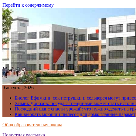
Перейти к содержимому
9 августа, 2026
Биолог Ефимкин: сок петрушки и сельдерея могут приве
Химик Дорохов: посуда с трещинами может стать источн
Последний шанс спасти урожай: что нужно сделать на гря
Как выбрать моющий пылесос для дома: главные парамет
Общеобразовательная школа
Новостная рассылка