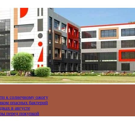
сти к солнечному ожогу
иком опасных бактерий
дках в августе
ры перед покупкой