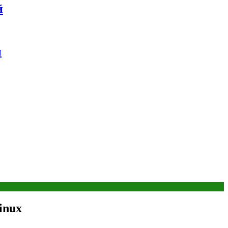
й
ы
inux