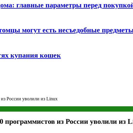
ома: главные параметры перед покупко
томцы могут есть несъедобные предмет
тях купания кошек
 из России уволили из Linux
10 программистов из России уволили из L