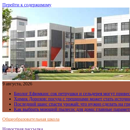
Перейти к содержимому
9 августа, 2026
Биолог Ефимкин: сок петрушки и сельдерея могут приве
Химик Дорохов: посуда с трещинами может стать источн
Последний шанс спасти урожай: что нужно сделать на гря
Как выбрать моющий пылесос для дома: главные парамет
Общеобразовательная школа
Новостная рассылка