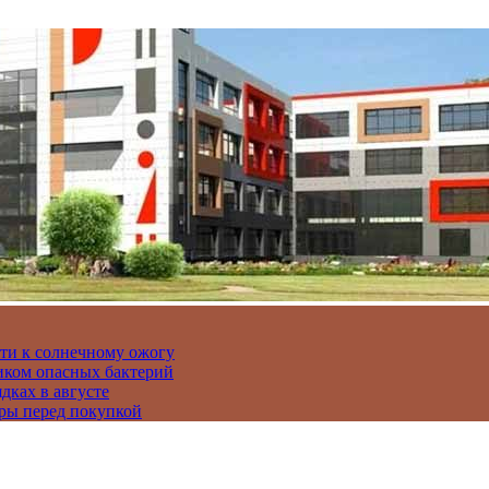
сти к солнечному ожогу
иком опасных бактерий
дках в августе
ры перед покупкой