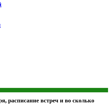
й
ы
ря, расписание встреч и во сколько