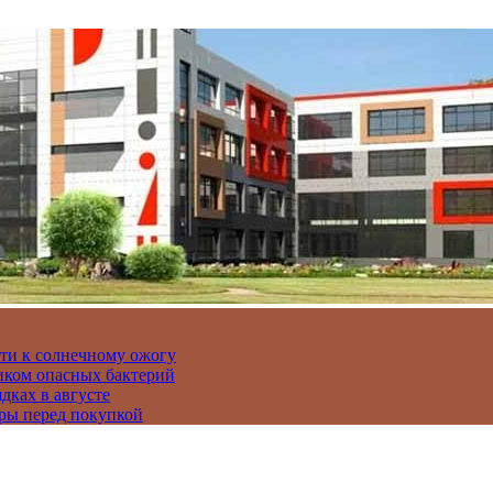
сти к солнечному ожогу
иком опасных бактерий
дках в августе
ры перед покупкой