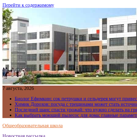
Перейти к содержимому
7 августа, 2026
Биолог Ефимкин: сок петрушки и сельдерея могут приве
Химик Дорохов: посуда с трещинами может стать источн
Последний шанс спасти урожай: что нужно сделать на гря
Как выбрать моющий пылесос для дома: главные парамет
Общеобразовательная школа
Новостная рассылка