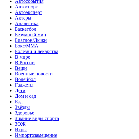
Автособытия
Автоспорт
Автоэксперт
Актеры
Аналитика
Баскетбол
Безумный мир
Биатлон/Лыжи
Бокс/MMA
Болезни и лекарства
В мире
В России
Вещи
Военные новости
Волейбол
Гаджеты
Дети
Дом и сад
Еда
Звёзды
Здоровье
Зимние виды спорта
ЗОЖ
Игры
Импортозамещение