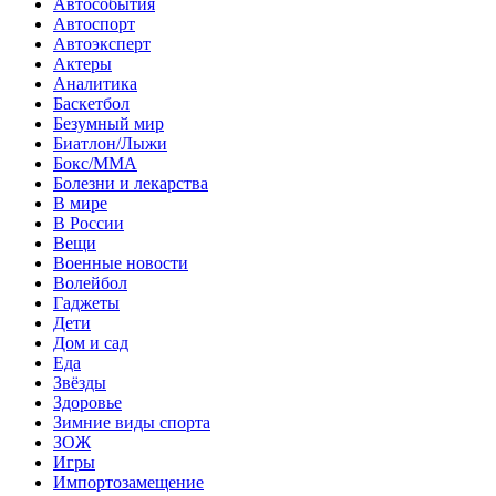
Автособытия
Автоспорт
Автоэксперт
Актеры
Аналитика
Баскетбол
Безумный мир
Биатлон/Лыжи
Бокс/MMA
Болезни и лекарства
В мире
В России
Вещи
Военные новости
Волейбол
Гаджеты
Дети
Дом и сад
Еда
Звёзды
Здоровье
Зимние виды спорта
ЗОЖ
Игры
Импортозамещение