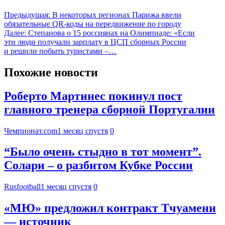
Предыдущая:
В некоторых регионах Парижа ввели
обязательные QR-коды на передвижение по городу
Далее:
Степанова о 15 россиянах на Олимпиаде: «Если
эти люди получали зарплату в ЦСП сборных России
и решили побыть туристами –…
Похожие новости
Роберто Мартинес покинул пост
главного тренера сборной Португалии
Чемпионат.com
1 месяц спустя
0
“Было очень стыдно в тот момент”.
Солари – о разбитом Кубке России
Rusfootball
1 месяц спустя
0
«МЮ» предложил контракт Тчуамени
— источник