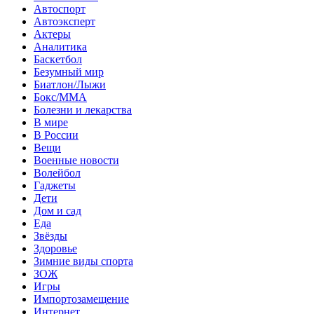
Автоспорт
Автоэксперт
Актеры
Аналитика
Баскетбол
Безумный мир
Биатлон/Лыжи
Бокс/MMA
Болезни и лекарства
В мире
В России
Вещи
Военные новости
Волейбол
Гаджеты
Дети
Дом и сад
Еда
Звёзды
Здоровье
Зимние виды спорта
ЗОЖ
Игры
Импортозамещение
Интернет