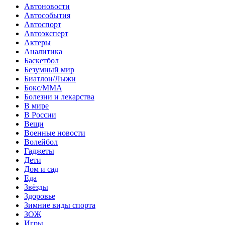
Автоновости
Автособытия
Автоспорт
Автоэксперт
Актеры
Аналитика
Баскетбол
Безумный мир
Биатлон/Лыжи
Бокс/MMA
Болезни и лекарства
В мире
В России
Вещи
Военные новости
Волейбол
Гаджеты
Дети
Дом и сад
Еда
Звёзды
Здоровье
Зимние виды спорта
ЗОЖ
Игры