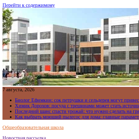
Перейти к содержимому
7 августа, 2026
Биолог Ефимкин: сок петрушки и сельдерея могут приве
Химик Дорохов: посуда с трещинами может стать источн
Последний шанс спасти урожай: что нужно сделать на гря
Как выбрать моющий пылесос для дома: главные парамет
Общеобразовательная школа
Новостная рассылка