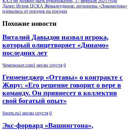
КХЛ не должно быть рукопожатий, 17 февраля 2025 года
Далее:
Игрок ЦСКА Жемалетдинов: легионеры «Локомотива»
плевались от поездок на поездах
Похожие новости
Виталий Давыдов назвал игрока,
который олицетворяет «Динамо»
последних лет
Чемпионат.com
1 месяц спустя
0
Генменеджер «Оттавы» о контракте с
Жиру: «Его решение говорит о вере в
команду. Он привнесет в коллектив
свой богатый опыт»
Sports.ru
1 месяц спустя
0
Экс-форвард «Вашингтона»,