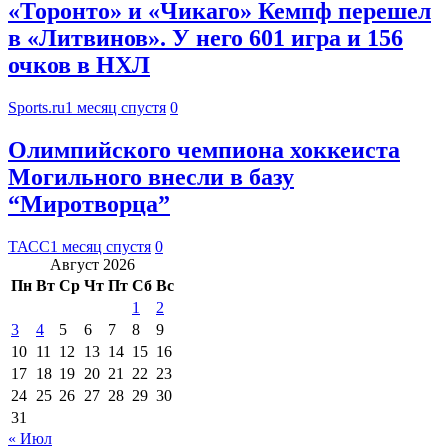
«Торонто» и «Чикаго» Кемпф перешел
в «Литвинов». У него 601 игра и 156
очков в НХЛ
Sports.ru
1 месяц спустя
0
Олимпийского чемпиона хоккеиста
Могильного внесли в базу
“Миротворца”
ТАСС
1 месяц спустя
0
Август 2026
Пн
Вт
Ср
Чт
Пт
Сб
Вс
1
2
3
4
5
6
7
8
9
10
11
12
13
14
15
16
17
18
19
20
21
22
23
24
25
26
27
28
29
30
31
« Июл