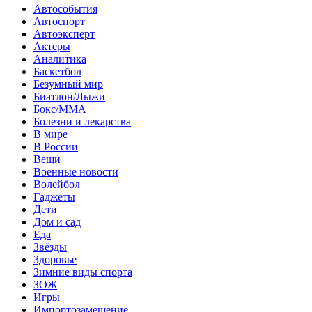
Автособытия
Автоспорт
Автоэксперт
Актеры
Аналитика
Баскетбол
Безумный мир
Биатлон/Лыжи
Бокс/MMA
Болезни и лекарства
В мире
В России
Вещи
Военные новости
Волейбол
Гаджеты
Дети
Дом и сад
Еда
Звёзды
Здоровье
Зимние виды спорта
ЗОЖ
Игры
Импортозамещение