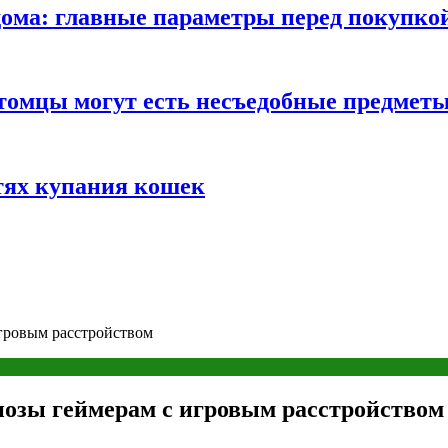
ома: главные параметры перед покупко
томцы могут есть несъедобные предмет
тях купания кошек
игровым расстройством
нозы геймерам с игровым расстройством