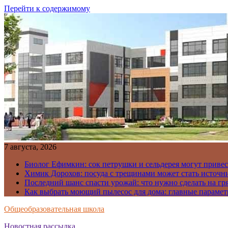
Перейти к содержимому
7 августа, 2026
Биолог Ефимкин: сок петрушки и сельдерея могут приве
Химик Дорохов: посуда с трещинами может стать источн
Последний шанс спасти урожай: что нужно сделать на гря
Как выбрать моющий пылесос для дома: главные парамет
Общеобразовательная школа
Новостная рассылка