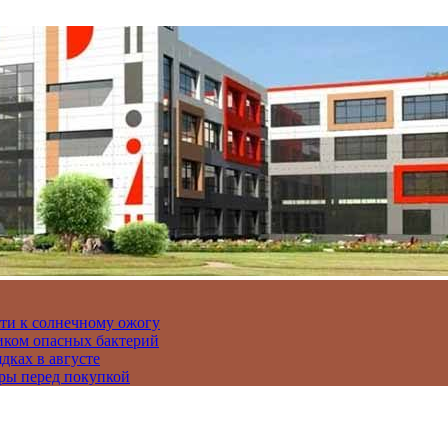
сти к солнечному ожогу
иком опасных бактерий
дках в августе
ры перед покупкой