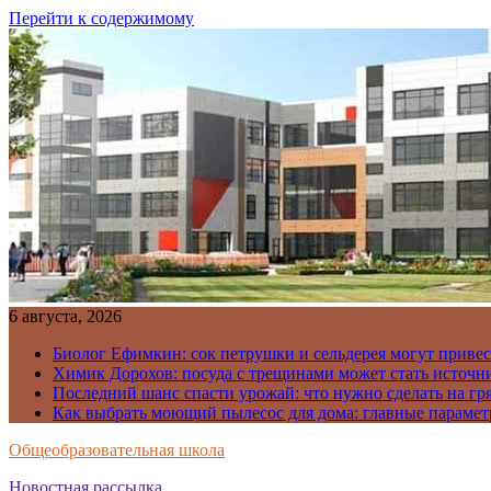
Перейти к содержимому
6 августа, 2026
Биолог Ефимкин: сок петрушки и сельдерея могут приве
Химик Дорохов: посуда с трещинами может стать источн
Последний шанс спасти урожай: что нужно сделать на гря
Как выбрать моющий пылесос для дома: главные парамет
Общеобразовательная школа
Новостная рассылка