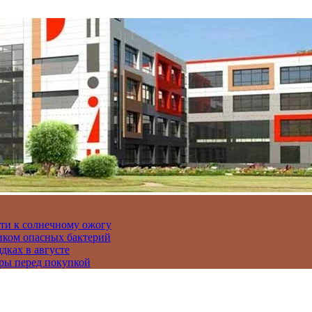
сти к солнечному ожогу
иком опасных бактерий
дках в августе
ры перед покупкой