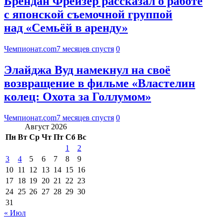
Брендан Фрейзер рассказал о работе
с японской съемочной группой
над «Семьёй в аренду»
Чемпионат.com
7 месяцев спустя
0
Элайджа Вуд намекнул на своё
возвращение в фильме «Властелин
колец: Охота за Голлумом»
Чемпионат.com
7 месяцев спустя
0
Август 2026
Пн
Вт
Ср
Чт
Пт
Сб
Вс
1
2
3
4
5
6
7
8
9
10
11
12
13
14
15
16
17
18
19
20
21
22
23
24
25
26
27
28
29
30
31
« Июл