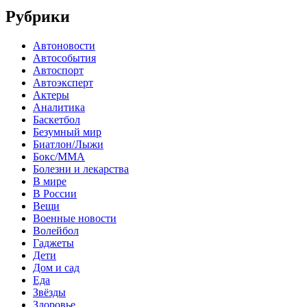
Рубрики
Автоновости
Автособытия
Автоспорт
Автоэксперт
Актеры
Аналитика
Баскетбол
Безумный мир
Биатлон/Лыжи
Бокс/MMA
Болезни и лекарства
В мире
В России
Вещи
Военные новости
Волейбол
Гаджеты
Дети
Дом и сад
Еда
Звёзды
Здоровье