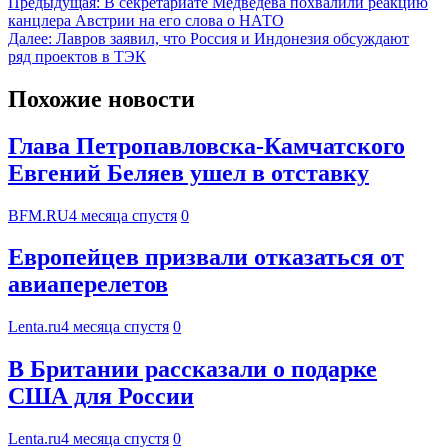
Предыдущая:
В секретариате Медведева похвалили реакцию
канцлера Австрии на его слова о НАТО
Далее:
Лавров заявил, что Россия и Индонезия обсуждают
ряд проектов в ТЭК
Похожие новости
Глава Петропавловска-Камчатского
Евгений Беляев ушел в отставку
BFM.RU
4 месяца спустя
0
Европейцев призвали отказаться от
авиаперелетов
Lenta.ru
4 месяца спустя
0
В Британии рассказали о подарке
США для России
Lenta.ru
4 месяца спустя
0