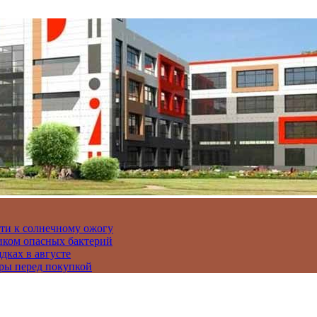
сти к солнечному ожогу
иком опасных бактерий
дках в августе
ры перед покупкой