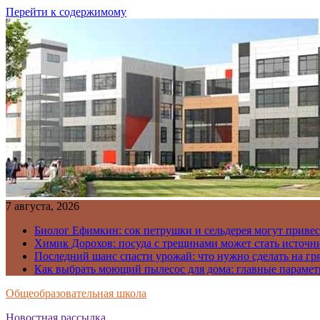
Перейти к содержимому
7 августа, 2026
Биолог Ефимкин: сок петрушки и сельдерея могут приве
Химик Дорохов: посуда с трещинами может стать источн
Последний шанс спасти урожай: что нужно сделать на гря
Как выбрать моющий пылесос для дома: главные парамет
Общеобразовательная школа
Новостная рассылка