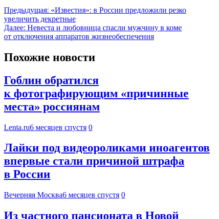
Предыдущая:
«Известия»: в России предложили резко
увеличить декретные
Далее:
Невеста и любовница спасли мужчину в коме
от отключения аппаратов жизнеобеспечения
Похожие новости
Гоблин обратился
к фотографирующим «причинные
места» россиянам
Lenta.ru
6 месяцев спустя
0
Лайки под видеороликами иноагентов
впервые стали причиной штрафа
в России
Вечерняя Москва
6 месяцев спустя
0
Из частного пансионата в Новой