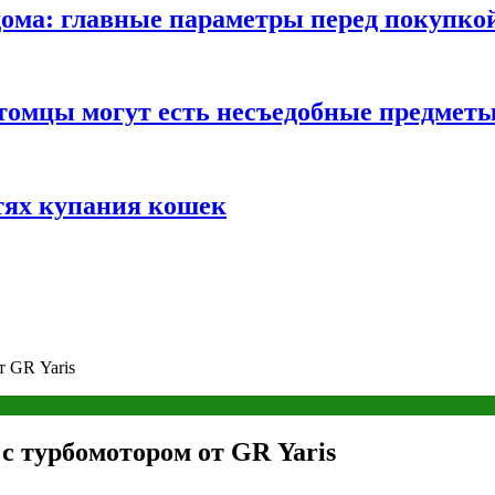
ома: главные параметры перед покупко
томцы могут есть несъедобные предмет
тях купания кошек
т GR Yaris
с турбомотором от GR Yaris