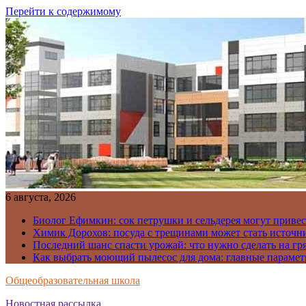
Перейти к содержимому
6 августа, 2026
Биолог Ефимкин: сок петрушки и сельдерея могут приве
Химик Дорохов: посуда с трещинами может стать источн
Последний шанс спасти урожай: что нужно сделать на гря
Как выбрать моющий пылесос для дома: главные парамет
Общеобразовательная школа
Новостная рассылка