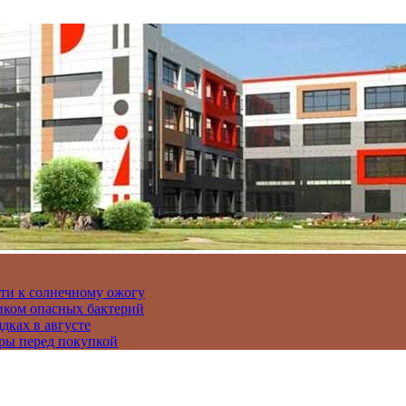
сти к солнечному ожогу
иком опасных бактерий
дках в августе
ры перед покупкой