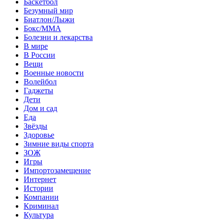
Баскетбол
Безумный мир
Биатлон/Лыжи
Бокс/MMA
Болезни и лекарства
В мире
В России
Вещи
Военные новости
Волейбол
Гаджеты
Дети
Дом и сад
Еда
Звёзды
Здоровье
Зимние виды спорта
ЗОЖ
Игры
Импортозамещение
Интернет
Истории
Компании
Криминал
Культура