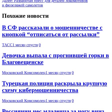
Далее:
Разработан пресс для деталей локомотивов
и фюзеляжей самолетов
Похожие новости
В СФ рассказали о мошенничестве с
кнопкой “отписаться от рассылки”
ТАСС
1 месяц спустя
0
Девочка выпала с прогнившей горки в
Благовещенске
Московский Комсомолец
1 месяц спустя
0
Турецкая полиция раскрыла крупную
схему кибермошенничества
Московский Комсомолец
1 месяц спустя
0
Россиянин нес младенца за ногу вниз