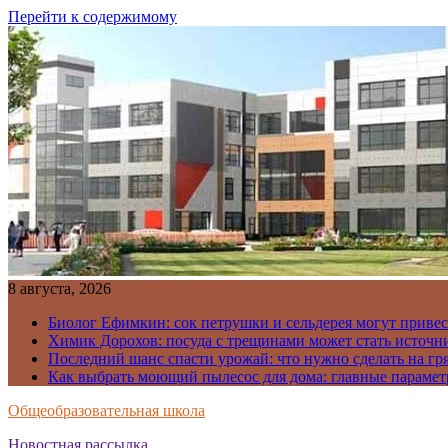
Перейти к содержимому
8 августа, 2026
Биолог Ефимкин: сок петрушки и сельдерея могут приве
Химик Дорохов: посуда с трещинами может стать источн
Последний шанс спасти урожай: что нужно сделать на гря
Как выбрать моющий пылесос для дома: главные парамет
Общеобразовательная школа
Новостная рассылка