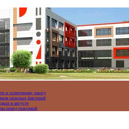
сти к солнечному ожогу
иком опасных бактерий
дках в августе
ры перед покупкой