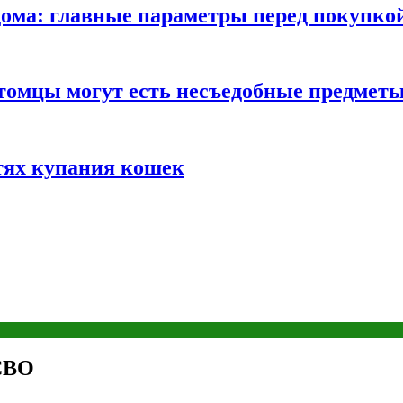
ома: главные параметры перед покупко
томцы могут есть несъедобные предмет
тях купания кошек
 СВО