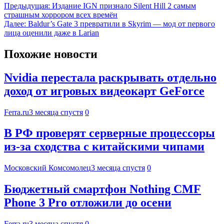
Предыдущая:
Издание IGN признало Silent Hill 2 самым
страшным хоррором всех времён
Далее:
Baldur’s Gate 3 превратили в Skyrim — мод от первого
лица оценили даже в Larian
Похожие новости
Nvidia перестала раскрывать отдельно
доход от игровых видеокарт GeForce
Ferra.ru
3 месяца спустя
0
В РФ проверят серверные процессоры
из-за сходства с китайскими чипами
Московский Комсомолец
3 месяца спустя
0
Бюджетный смартфон Nothing CMF
Phone 3 Pro отложили до осени
Ferra.ru
3 месяца спустя
0