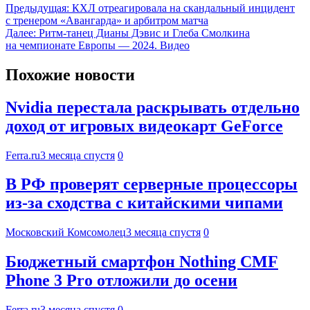
Предыдущая:
КХЛ отреагировала на скандальный инцидент
с тренером «Авангарда» и арбитром матча
Далее:
Ритм-танец Дианы Дэвис и Глеба Смолкина
на чемпионате Европы — 2024. Видео
Похожие новости
Nvidia перестала раскрывать отдельно
доход от игровых видеокарт GeForce
Ferra.ru
3 месяца спустя
0
В РФ проверят серверные процессоры
из-за сходства с китайскими чипами
Московский Комсомолец
3 месяца спустя
0
Бюджетный смартфон Nothing CMF
Phone 3 Pro отложили до осени
Ferra.ru
3 месяца спустя
0